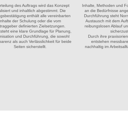
rteilung des Auftrags wird das Konzept
Inhalte, Methoden und F
alisiert und inhaltlich abgestimmt. Die
an die Bedürfnisse ang
agsbestätigung enthält alle vereinbarten
Durchführung steht No
Inhalte der Schulung oder die vom
Austausch mit dem Auf
traggeber definierten Zielsetzungen.
reibungslosen Ablauf un
steht eine klare Grundlage für Planung,
sicherzust
nisation und Durchführung, die sowohl
Durch ihre praxisorien
arenz als auch Verlässlichkeit für beide
entstehen messbare
Seiten sicherstellt.
nachhaltig im Arbeitsal