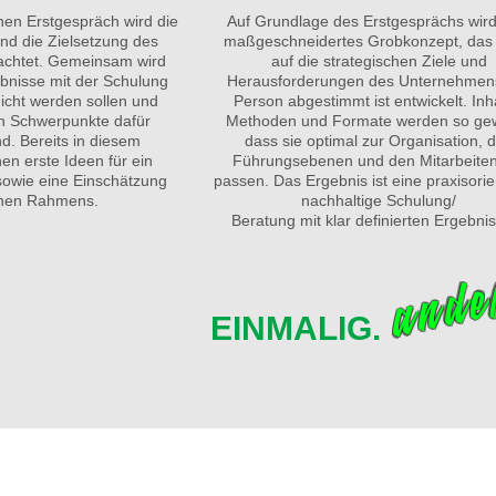
hen Erstgespräch wird die
Auf Grundlage des Erstgesprächs wir
und die Zielsetzung des
maßgeschneidertes Grobkonzept, das 
rachtet. Gemeinsam wird
auf die strategischen Ziele und
ebnisse mit der Schulung
Herausforderungen des Unternehmen
icht werden sollen und
Person abgestimmt ist entwickelt. Inh
en Schwerpunkte dafür
Methoden und Formate werden so gew
d. Bereits in diesem
dass sie optimal zur Organisation, 
en erste Ideen für ein
Führungsebenen und den Mitarbeite
sowie eine Einschätzung
passen. Das Ergebnis ist eine praxisorien
ichen Rahmens.
nachhaltige Schulung/
Beratung mit klar definierten Ergebni
ande
EINMALIG. K