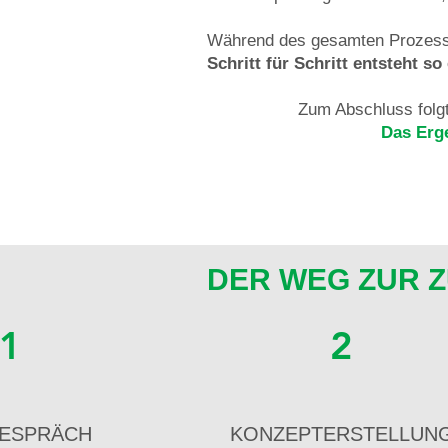
Während des gesamten Prozesses
Schritt für Schritt entsteht s
Zum Abschluss folgt 
Das Erge
DER WEG ZUR 
1
2
ESPRÄCH
KONZEPTERSTELLUN