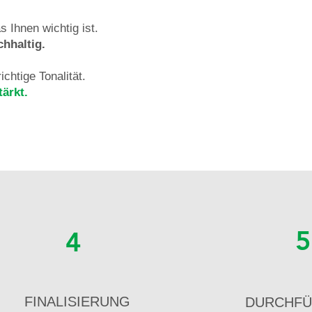
Ihnen wichtig ist.
chhaltig.
chtige Tonalität.
ärkt.
5
4
FINALISIERUNG
DURCHF