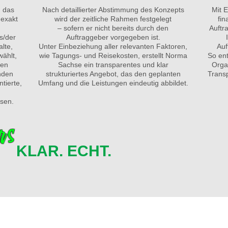
d das
Nach detaillierter Abstimmung des Konzepts
Mit E
exakt
wird der zeitliche Rahmen festgelegt
fin
– sofern er nicht bereits durch den
Auftr
s/der
Auftraggeber vorgegeben ist.
alte,
Unter Einbeziehung aller relevanten Faktoren,
Auf
ählt,
wie Tagungs- und Reisekosten, erstellt Norma
So ent
den
Sachse ein transparentes und klar
Orga
nden
strukturiertes Angebot, das den geplanten
Transp
tierte,
Umfang und die Leistungen eindeutig abbildet.
ssen.
rs
LAR. ECHT.