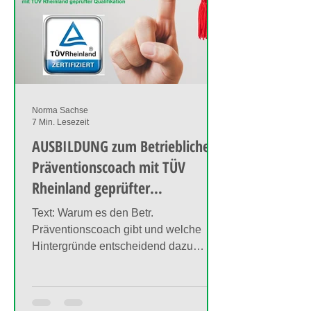
Norma Sachse
7 Min. Lesezeit
AUSBILDUNG zum Betrieblichen
Präventionscoach mit TÜV
Rheinland geprüfter
Qualifikation – Inhalte, Kosten
Text: Warum es den Betr.
& Vorteile
Präventionscoach gibt und welche
Hintergründe entscheidend dazu
waren.