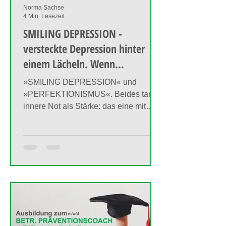
Norma Sachse
4 Min. Lesezeit
SMILING DEPRESSION -
versteckte Depression hinter
einem Lächeln. Wenn
Erschöpfung ein Lächeln trägt,
»SMILING DEPRESSION« und
wird sie oft viel zu lange
»PERFEKTIONISMUS«. Beides tarnt
übersehen!
innere Not als Stärke: das eine mit
Lächeln, das andere mit Leistung. Die
Maske ist eine andere – doch darunter
arbeitet oft derselbe gnadenlose
Druck.