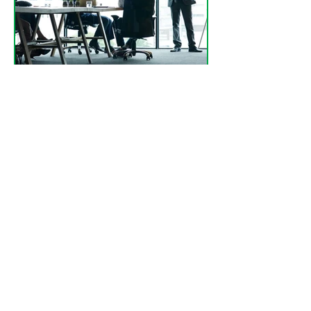
Norma Sachse
2 Min. Lesezeit
Zwischen Wunsch und
Wirklichkeit: Wenn
Führungskräfte über "New
Work" sprechen.
New Work-Wunsch und Wirklichkeit:
Was Unternehmen versprechen und
was Mitarbeitende erleben. Jetzt
Chancen, Grenzen und Lösungen
entdecken.