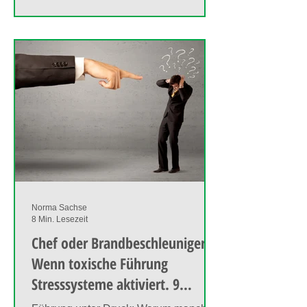
Norma Sachse
8 Min. Lesezeit
Chef oder Brandbeschleuniger?
Wenn toxische Führung
Stresssysteme aktiviert. 9
Warnsignale am Arbeitsplatz