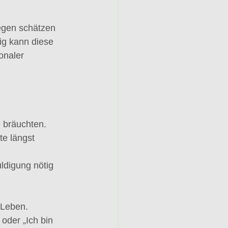
legen schätzen 
ig kann diese 
onaler 
e bräuchten.
e längst 
uldigung nötig 
 Leben.
 oder „Ich bin 