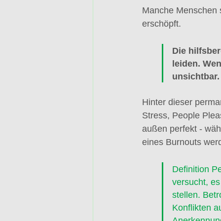
Manche Menschen sin
erschöpft.
Die hilfsbe
leiden. Wen
unsichtbar.
Hinter dieser perma
Stress, People Plea
außen perfekt - wäh
eines Burnouts werd
Definition P
versucht, e
stellen. Bet
Konflikten 
Anerkennung