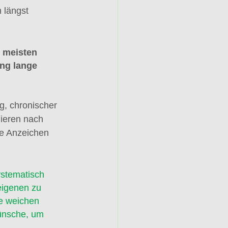
 längst 
m meisten 
ng lange 
g, chronischer 
nieren nach 
te Anzeichen 
ystematisch 
eigenen zu 
ie weichen 
ünsche, um 