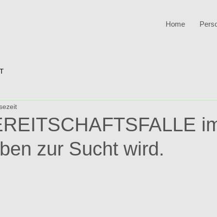
Home
Pers
T
sezeit
REITSCHAFTSFALLE im 
en zur Sucht wird.