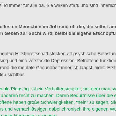
d immer für alle da. Sie wirken stark und sind innerlich
reitesten Menschen im Job sind oft die, die selbst a
n Geben zur Sucht wird, bleibt die eigene Erschöpfu
nenten Hilfsbereitschaft stecken oft psychische Belastun
sing und eine versteckte Depression. Betroffene funktio
rend die mentale Gesundheit innerlich längst leidet. Ers
en sichtbar.
eople Pleasing: ist ein Verhaltensmuster, bei dem man s
s anderen recht zu machen. Deren Bedürfnisse über die 
roffene haben große Schwierigkeiten, "nein" zu sagen. S
aus und vernachlässigen dabei chronisch ihre eigenen W
 oder Harmonie zu sichern.