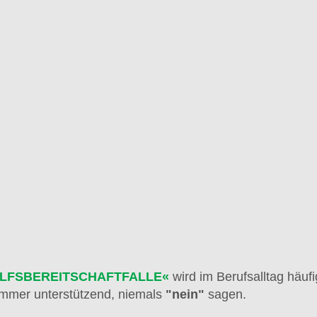
ILFSBEREITSCHAFTFALLE« 
wird im Berufsalltag häuf
 immer unterstützend, niemals 
"nein"
 sagen.