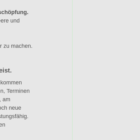
rschöpfung.
eere und 
ar zu machen.
ist.
e kommen 
en, Terminen 
n, am 
och neue 
tungsfähig. 
en 