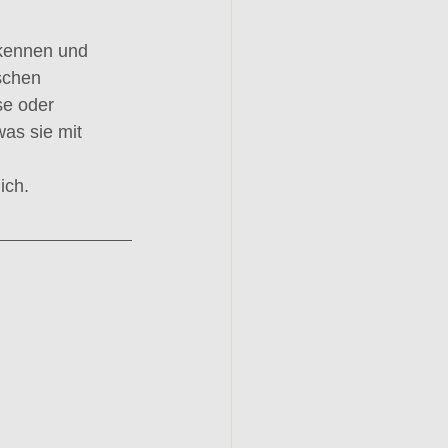
kennen und 
schen 
se oder 
as sie mit 
ich.